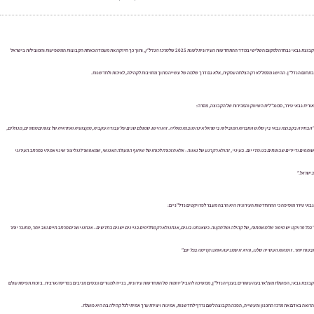
צת גבאי נבחרה למקום השלישי במדד ההתחדשות העירונית לשנת 2025 של
מרכז הנדל"ן
, ותוך כך חיזקה את מעמדה כאחת הקבוצות המשפיעות והמובילות בישראל
חום הנדל"ן. ההישג מסמל לא רק הצלחה עסקית, אלא גם דרך שלמה של עשייה מתוך מחויבות לקהילה, לאיכות ולחדשנות.
ית גבאי טירר, סמנכ"לית השיווק והמכירות של הקבוצה, מסרה:
חירה בקבוצת גבאי בין שלוש החברות המובילות בישראל אינה מובנת מאליה. זהו הישג שמגלם שנים של עבודה עקבית, מקצועית ואחראית של צוותים מסורים, מנהלים,
פים ודיירים שבוטחים בנו מדי יום. בעיניי, זהו לא רק רגע של גאווה – אלא תזכורת לכוחו של שיתוף הפעולה האנושי, שמאפשר לנו ליצור שינוי אמיתי במרחב העירוני
שראל."
י טירר מוסיפה כי ההתחדשות העירונית היא הרבה מעבר לפרויקטים נדל"ניים:
ל פרויקט יש סיפור של משפחות, של קהילה ושל תקווה. כשאנחנו בונים, אנחנו לא רק מחליפים בניינים ישנים בחדשים – אנחנו יוצרים מרחב חיים טוב יותר, מחובר יותר
וח יותר. זו מהות העשייה שלנו, והיא זו שמניעה אותנו קדימה בכל יום."
צת גבאי, הפועלת מעל ארבעה עשורים בענף הנדל"ן, ממשיכה להוביל יוזמות של התחדשות עירונית, בנייה למגורים ונכסים מניבים בפריסה ארצית. בזכות תפיסת עולם
אה באדם את מרכז התכנון והעשייה, הפכה הקבוצה לשם נרדף לחדשנות, אמינות ויצירת ערך אמיתי לכל קהילה בה היא פועלת.