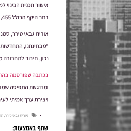
אישור תכנית הבינוי ל
רחב היקף הכולל 1,455 יחידות דיור חדשות, שימושי מסחר, תעסוקה ושטחים ציבוריים בלב העיר.
אורית גבאי טירר, סמנ
“מבחינתנו, התחדשות עי
נכון, חיבור לתחבורה
בכתבה שפורסמה בהרחב
ומודגשת התפיסה שמובי
ויצירת ערך אמיתי לעיר
אורית גבאי טירר
,
הת
שתף באמצעות: